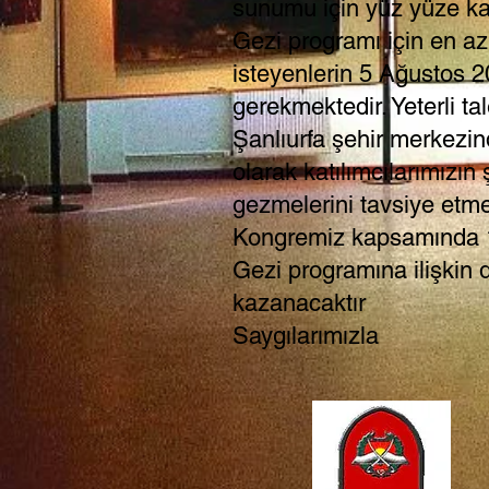
sunumu için yüz yüze kat
Gezi programı için en az
isteyenlerin 5 Ağustos 20
gerekmektedir. Yeterli 
Şanlıurfa şehir merkezi
olarak katılımcılarımızın
gezmelerini tavsiye etme
Kongremiz kapsamında 17
Gezi programına ilişkin 
kazanacaktır
Saygılarımızla