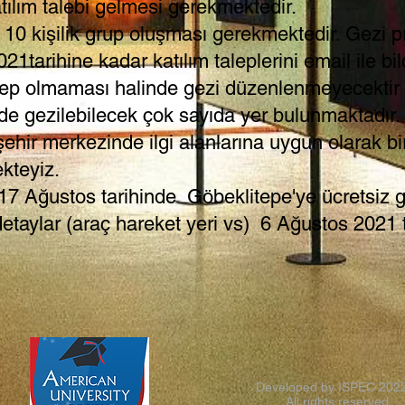
ılım talebi gelmesi gerekmektedir.
 10 kişilik grup oluşması gerekmektedir. Gezi 
21tarihine kadar katılım taleplerini email ile bil
talep olmaması halinde gezi düzenlenmeyecektir
nde gezilebilecek çok sayıda yer bulunmaktadır
 şehir merkezinde ilgi alanlarına uygun olarak b
kteyiz.
 Ağustos tarihinde Göbeklitepe'ye ücretsiz g
detaylar (araç hareket yeri vs) 6 Ağustos 2021 t
Developed by ISPEC 202
All rights reserved