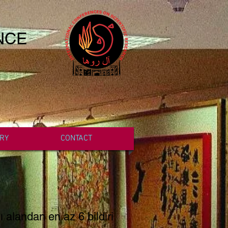
NCE
RY
CONTACT
 alandan en az 6 bildiri