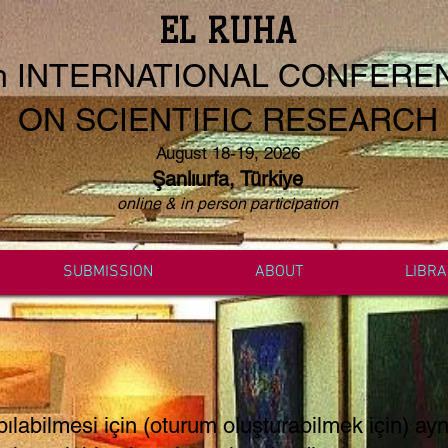
EL RUHA
h
INTERNATIONAL CONFERE
ON SCIENTIFIC RESEARCH
August 18-19, 2026
Şanlıurfa, Türkiye
online & in person participation
SUBMISSION
ABOUT
LIBRA
labilmesi için (oturum oluşturabilmek için) aynı