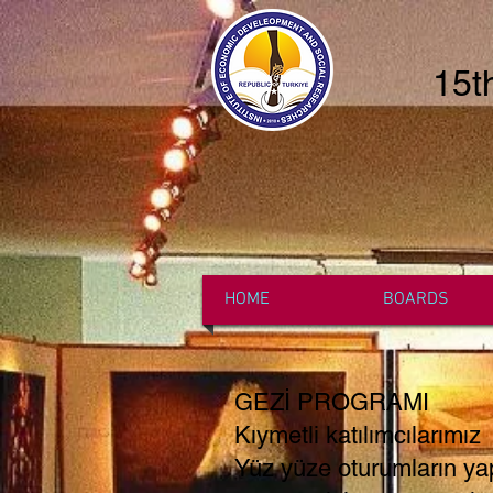
15t
HOME
BOARDS
GEZİ PROGRAMI
Kıymetli katılımcılarımız
Yüz yüze oturumların yapı